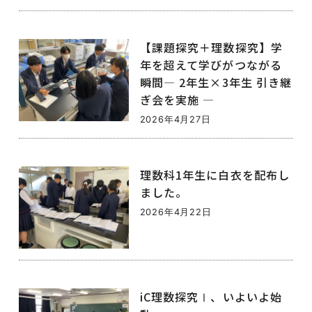
【課題探究＋理数探究】学
年を超えて学びがつながる
瞬間― 2年生×3年生 引き継
ぎ会を実施 ―
2026年4月27日
理数科1年生に白衣を配布し
ました。
2026年4月22日
iC理数探究Ⅰ、いよいよ始