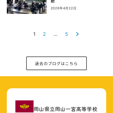
動
2026年4月22日
投
1
2
…
5
次
稿
の
の
ペ
ペ
ー
過去のブログはこちら
ー
ジ
ジ
送
り
岡山県立岡山一宮高等学校