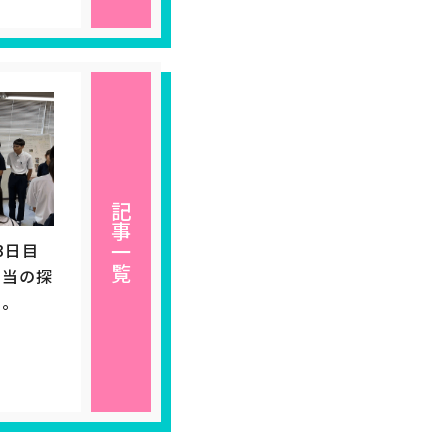
記事一覧
3日目
本当の探
る。