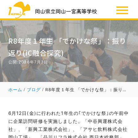
SSH
お知らせ
R8年度１年生 「でかけな祭」：振り
返り(iC融合探究)
公開:2026年7月3日
ホーム
ブログ
R8年度１年生 「でかけな祭」：振り返り(iC融合探究)
6月12日(金)に行われた1年生の｢でかけな祭｣の午前中
に企業訪問研修を実施しました。「中谷興運株式会
社」、「新興工業株式会社」、「アサヒ飲料株式会社
岡山工場」、「品川リフラ株式会社 西日本総務部」、