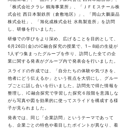
「株式会社クラレ 鶴海事業所」、「ＪＦＥスチール株
式会社 西日本製鉄所（倉敷地区）」、「岡山大鵬薬品
株式会社」、「旭化成株式会社 水島製造所」を訪問
し、研修を行いました。
研修での学びをより深め、広げることを目的として、
6月26日(金)のiC融合探究の授業で、1～8組の生徒が
1人ずつ集まったグループを作り、訪問した全ての企
業に関する発表がグループ内で発表会を行いました。
スライドの作成では、「自分たちの体験や気づきを、
他者にどう伝えるか」という視点を大切にし、グルー
プごとに話し合いを行いました。訪問先で得た情報を
整理し、iC融合探究で学習した探究６段階を意識しな
がら写真や図を効果的に使ってスライドを構成する様
子が見られました。
発表では、同じ「企業訪問」というテーマであって
も、企業ごとの特色や着目したポイントが異なり、着