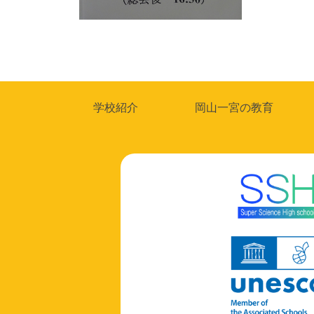
投
稿
ナ
学校紹介
岡山一宮の教育
ビ
ゲ
ー
シ
ョ
ン