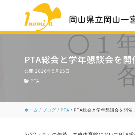
PTA総会と学年懇談会を
公開:2026年5月26日
PTA
ホーム
ブログ
PTA
PTA総会と学年懇談会を開催
5/22（金）の午後、本校体育館においてPTA