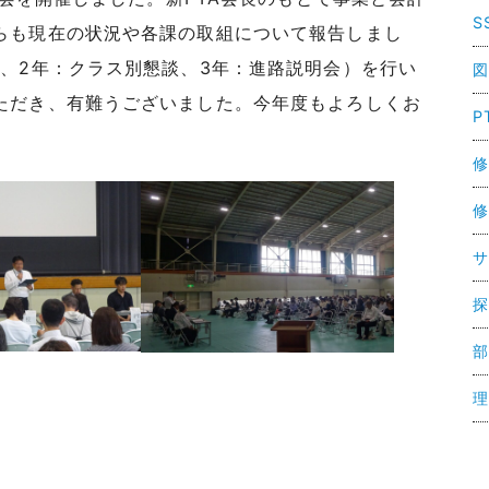
S
らも現在の状況や各課の取組について報告しまし
、2年：クラス別懇談、3年：進路説明会）を行い
図
ただき、有難うございました。今年度もよろしくお
P
修
修
サ
探
部
理