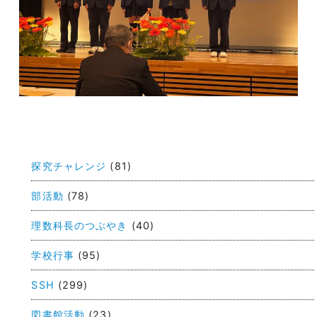
投
稿
探究チャレンジ
(81)
ナ
ビ
部活動
(78)
ゲ
理数科長のつぶやき
(40)
ー
学校行事
(95)
シ
ョ
SSH
(299)
ン
図書館活動
(23)