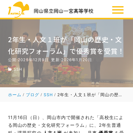
SSH
お知らせ
2年生・人文１班が「岡山の歴史・文
化研究フォーラム」で優秀賞を受賞！
公開:2025年12月9日
更新:2026年1月20日
SSH
ホーム
ブログ
SSH
2年生・人文１班が「岡山の歴史・文化研究フォーラム」で優秀賞を受賞！
11月16日（日）、岡山市内で開催された「高校生によ
る岡山の歴史・文化研究フォーラム」に、2年生普通
科・課題探究の
人文１班
が参加し、見事
優秀賞
を受