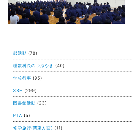
投
稿
部活動
(78)
ナ
ビ
理数科長のつぶやき
(40)
ゲ
学校行事
(95)
ー
SSH
(299)
シ
ョ
図書館活動
(23)
ン
PTA
(5)
修学旅行(関東方面)
(11)