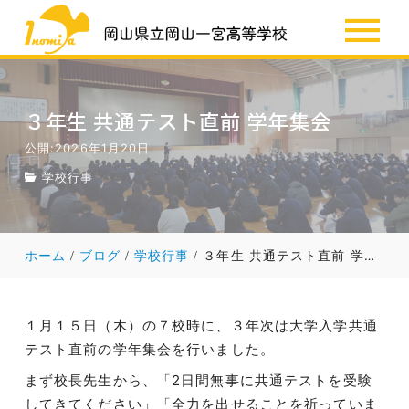
SSH
お知らせ
３年生 共通テスト直前 学年集会
公開:2026年1月20日
学校行事
ホーム
ブログ
学校行事
３年生 共通テスト直前 学年集会
１月１５日（木）の７校時に、３年次は大学入学共通
テスト直前の学年集会を行いました。
まず校長先生から、「2日間無事に共通テストを受験
してきてください」「全力を出せることを祈っていま