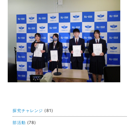
投
稿
探究チャレンジ
(81)
ナ
ビ
部活動
(78)