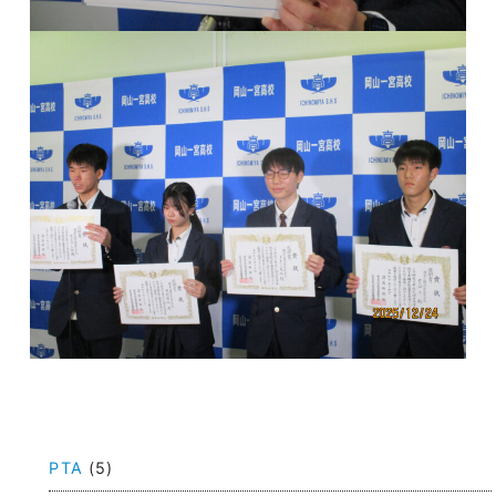
投
稿
PTA
(5)
ナ