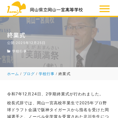
SSH
お知らせ
終業式
公開:2025年12月25日
学校行事
ホーム
ブログ
学校行事
終業式
令和7年12月24日、2学期終業式が行われました。
校長式辞では、岡山一宮高校卒業生で2025年プロ野
球ドラフト会議で阪神タイガースから指名を受けた岡
城選手と、ノーベル化学賞を受賞された北川先生につ