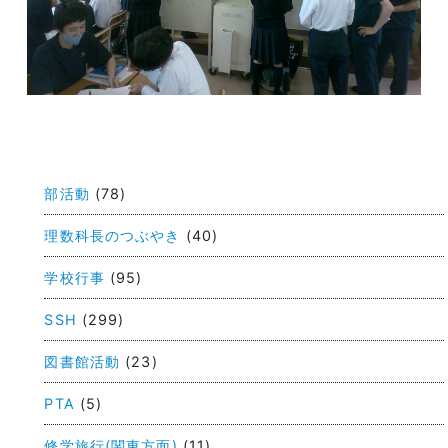
投
稿
部活動
(78)
ナ
ビ
理数科長のつぶやき
(40)
ゲ
学校行事
(95)
ー
SSH
(299)
シ
ョ
図書館活動
(23)
ン
PTA
(5)
修学旅行(関東方面)
(11)