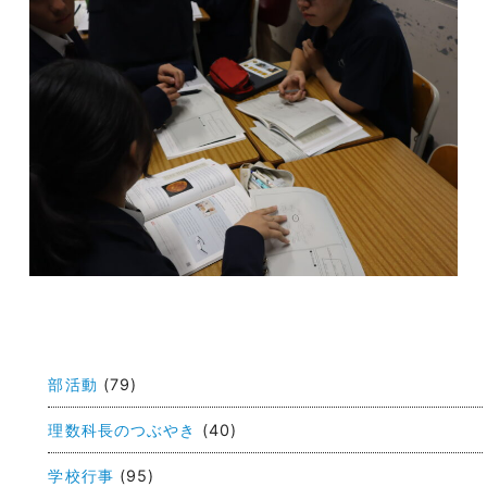
投
稿
部活動
(79)
ナ
ビ
理数科長のつぶやき
(40)
ゲ
学校行事
(95)