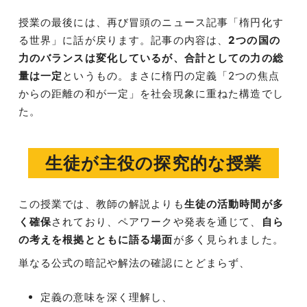
授業の最後には、再び冒頭のニュース記事「楕円化す
る世界」に話が戻ります。記事の内容は、
2つの国の
力のバランスは変化しているが、合計としての力の総
量は一定
というもの。まさに楕円の定義「2つの焦点
からの距離の和が一定」を社会現象に重ねた構造でし
た。
生徒が主役の探究的な授業
この授業では、教師の解説よりも
生徒の活動時間が多
く確保
されており、ペアワークや発表を通じて、
自ら
の考えを根拠とともに語る場面
が多く見られました。
単なる公式の暗記や解法の確認にとどまらず、
定義の意味を深く理解し、