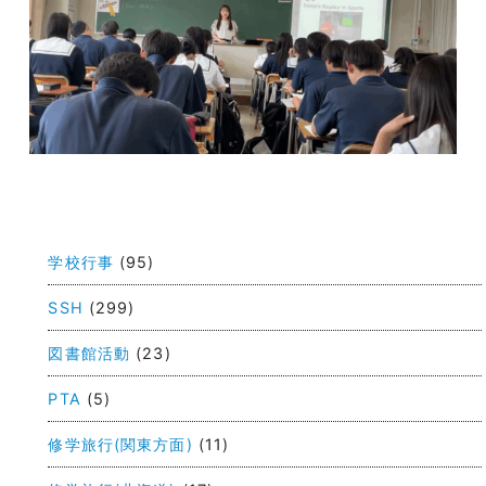
投
稿
学校行事
(95)
ナ
ビ
SSH
(299)
ゲ
図書館活動
(23)
ー
PTA
(5)
シ
ョ
修学旅行(関東方面)
(11)
ン