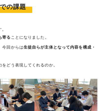
での課題
す。
ち寄る
ことになりました。
、今回からは
生徒自らが主体となって内容を構成・
。
力をどう表現してくれるのか。