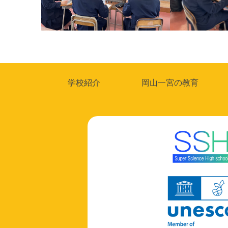
投
稿
ナ
学校紹介
岡山一宮の教育
ビ
ゲ
ー
シ
ョ
ン