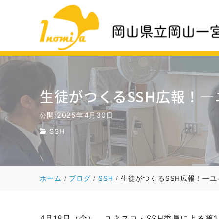
生徒がつくるSSH広報！―
公開:2025年4月30日
SSH
ホーム
ブログ
SSH
生徒がつくるSSH広報！―ユ
4月18日（金）、ユネスコ・SSH委員による第