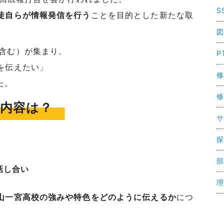
S
徒自らが情報発信を行う
ことを目的とした新たな取
図
を含む）が集まり、
P
を伝えたい」
修
た。
修
内容は？
サ
探
部
話し合い
理
岡山一宮高校の強みや特色をどのように伝えるか
につ