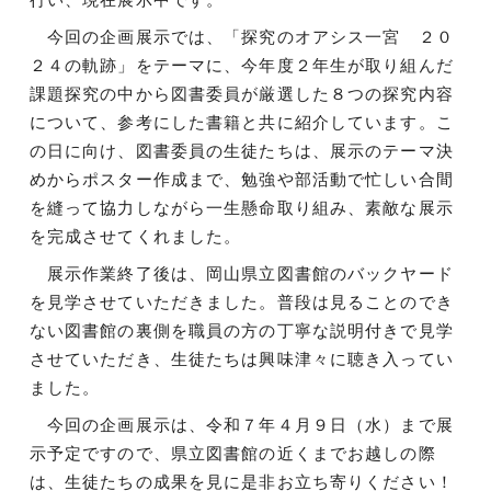
今回の企画展示では、「探究のオアシス一宮 ２０
２４の軌跡」をテーマに、今年度２年生が取り組んだ
課題探究の中から図書委員が厳選した８つの探究内容
について、参考にした書籍と共に紹介しています。こ
の日に向け、図書委員の生徒たちは、展示のテーマ決
めからポスター作成まで、勉強や部活動で忙しい合間
を縫って協力しながら一生懸命取り組み、素敵な展示
を完成させてくれました。
展示作業終了後は、岡山県立図書館のバックヤード
を見学させていただきました。普段は見ることのでき
ない図書館の裏側を職員の方の丁寧な説明付きで見学
させていただき、生徒たちは興味津々に聴き入ってい
ました。
今回の企画展示は、令和７年４月９日（水）まで展
示予定ですので、県立図書館の近くまでお越しの際
は、生徒たちの成果を見に是非お立ち寄りください！