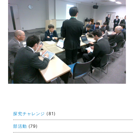
投
稿
探究チャレンジ
(81)
ナ
ビ
部活動
(79)