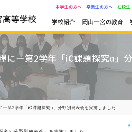
中学生の方へ
卒業生の方へ
在校生
学校紹介
岡山一宮の教育
糧に―第2学年「iC課題探究α」
に―第2学年「iC課題探究α」分野別発表会を実施しました
P
題探究α 分野別発表会」を実施しました。