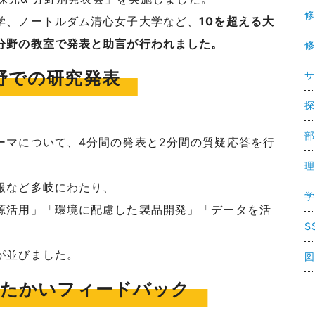
修
学、ノートルダム清心女子大学など、
10を超える大
分野の教室で発表と助言が行われました。
修
分野での研究発表
サ
探
部
ーマについて、4分間の発表と2分間の質疑応答を行
理
報など多岐にわたり、
学
源活用」「環境に配慮した製品開発」「データを活
S
が並びました。
図
たたかいフィードバック