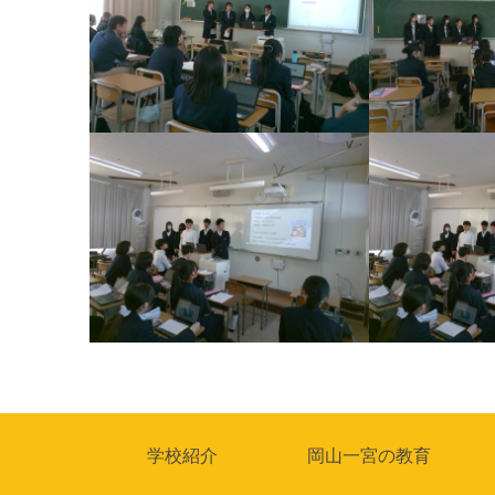
投
稿
ナ
学校紹介
岡山一宮の教育