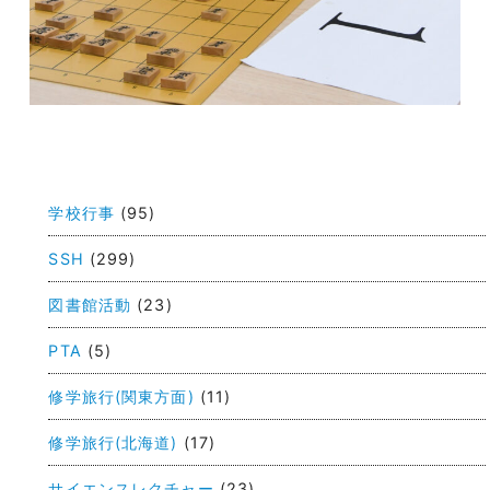
投
稿
学校行事
(95)
ナ
ビ
SSH
(299)
ゲ
図書館活動
(23)
ー
PTA
(5)
シ
ョ
修学旅行(関東方面)
(11)
ン
修学旅行(北海道)
(17)
サイエンスレクチャー
(23)