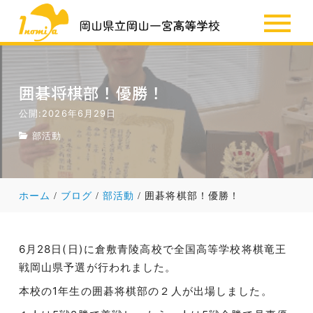
SSH
お知らせ
囲碁将棋部！優勝！
公開:2026年6月29日
部活動
ホーム
ブログ
部活動
囲碁将棋部！優勝！
6月28日(日)に倉敷青陵高校で全国高等学校将棋竜王
戦岡山県予選が行われました。
本校の1年生の囲碁将棋部の２人が出場しました。