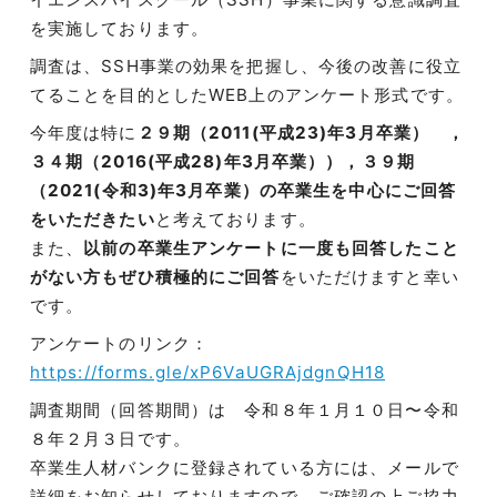
を実施しております。
調査は、SSH事業の効果を把握し、今後の改善に役立
てることを目的としたWEB上のアンケート形式です。
今年度は特に
２９期（2011(平成23)年3月卒業） ，
３４期（2016(平成28)年3月卒業）），３９期
（2021(令和3)年3月卒業）の卒業生を中心にご回答
をいただきたい
と考えております。
また、
以前の卒業生アンケートに一度も回答したこと
がない方もぜひ積極的にご回答
をいただけますと幸い
です。
アンケートのリンク：
https://forms.gle/xP6VaUGRAjdgnQH18
調査期間（回答期間）は 令和８年１月１０日〜令和
８年２月３日です。
卒業生人材バンクに登録されている方には、メールで
詳細をお知らせしておりますので、ご確認の上ご協力