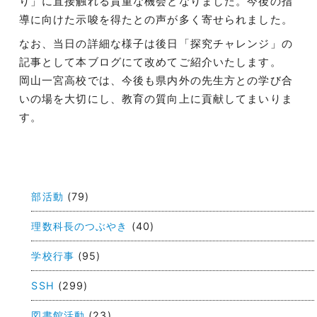
り」に直接触れる貴重な機会となりました。今後の指
導に向けた示唆を得たとの声が多く寄せられました。
なお、当日の詳細な様子は後日「探究チャレンジ」の
記事として本ブログにて改めてご紹介いたします。
岡山一宮高校では、今後も県内外の先生方との学び合
いの場を大切にし、教育の質向上に貢献してまいりま
す。
投
稿
部活動
(79)
ナ
ビ
理数科長のつぶやき
(40)
ゲ
学校行事
(95)
ー
SSH
(299)
シ
図書館活動
(23)