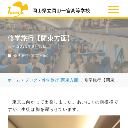
SSH
お知らせ
修学旅行【関東方面】
公開:2025年6月10日
修学旅行(関東方面)
ホーム
ブログ
修学旅行(関東方面)
修学旅行【関東方面】
東京に向かって出発しました。あいにくの雨模様で
すが、生徒は胸を躍らせています。