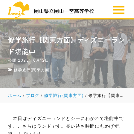
SSH
お知らせ
修学旅行【関東方面】ディズニーラン
ド堪能中
公開:2025年6月12日
修学旅行(関東方面)
ホーム
ブログ
修学旅行(関東方面)
修学旅行【関東方面】ディズニーランド堪能中
本日はディズニーランドとシーにわかれて堪能中で
す。こちらはランドです。長い待ち時間にもめげず、
楽しんでいます。