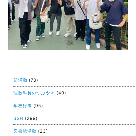
投
稿
部活動
(78)
ナ
ビ
理数科長のつぶやき
(40)
ゲ
学校行事
(95)
ー
SSH
(299)
シ
ョ
図書館活動
(23)