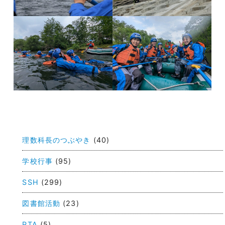
投
稿
理数科長のつぶやき
(40)
ナ
ビ
学校行事
(95)
ゲ
SSH
(299)
ー
図書館活動
(23)
シ
PTA
(5)