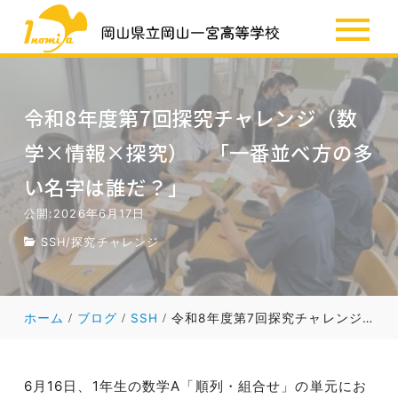
SSH
お知らせ
令和8年度第7回探究チャレンジ（数
学×情報×探究） 「一番並べ方の多
い名字は誰だ？」
公開:2026年6月17日
SSH
/
探究チャレンジ
ホーム
ブログ
SSH
令和8年度第7回探究チャレンジ（数学×情報×探究） 「一番並べ方の多い名字は誰だ？」
6月16日、1年生の数学A「順列・組合せ」の単元にお