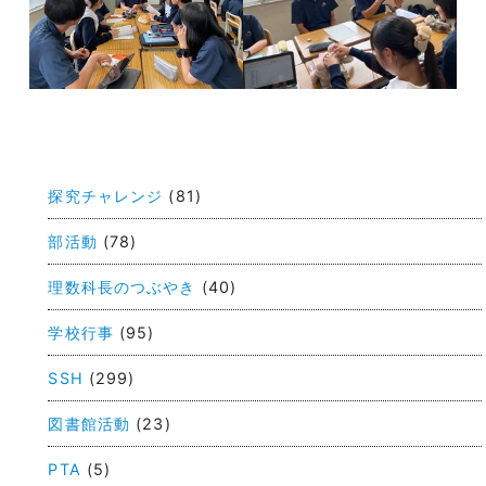
投
稿
探究チャレンジ
(81)
ナ
ビ
部活動
(78)
ゲ
理数科長のつぶやき
(40)
ー
学校行事
(95)
シ
ョ
SSH
(299)
ン
図書館活動
(23)
PTA
(5)