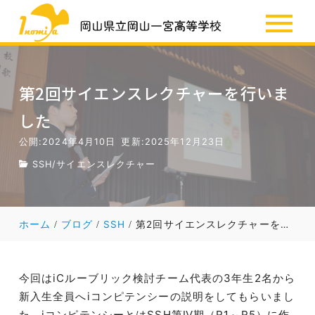
SSH
お知らせ
第2回サイエンスレクチャーを行いま
した
公開:2024年4月10日
更新:2025年12月23日
SSH
/
サイエンスレクチャー
ホーム
ブログ
SSH
第2回サイエンスレクチャーを行いました
今回はiCルーブリック検討チーム代表の3年生2名から
新入生全員へiコンピテンシーの説明をしてもらいまし
た。iコンピテンシーとはSSH第Ⅳ期（R1～R5）に作