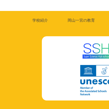
稿
ナ
学校紹介
岡山一宮の教育
ビ
ゲ
ー
シ
ョ
ン