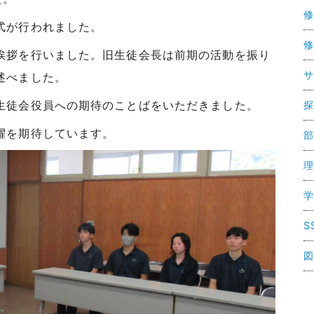
修
式が行われました。
修
挨拶を行いました。旧生徒会長は前期の活動を振り
サ
述べました。
生徒会役員への期待のことばをいただきました。
探
躍を期待しています。
部
理
学
S
図