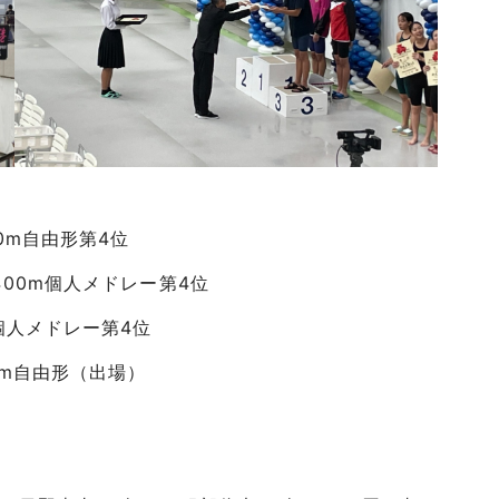
0m自由形第4位
400m個人メドレー第4位
個人メドレー第4位
0m自由形（出場）