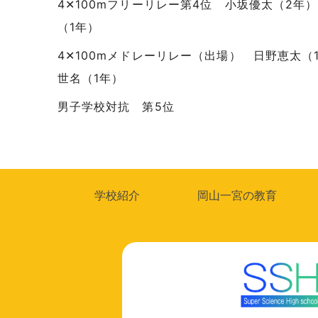
4✕100mフリーリレー第4位 小坂優太（2年
（1年）
4✕100mメドレーリレー（出場） 日野恵太（
世名（1年）
男子学校対抗 第5位
投
稿
ナ
学校紹介
岡山一宮の教育
ビ
ゲ
ー
シ