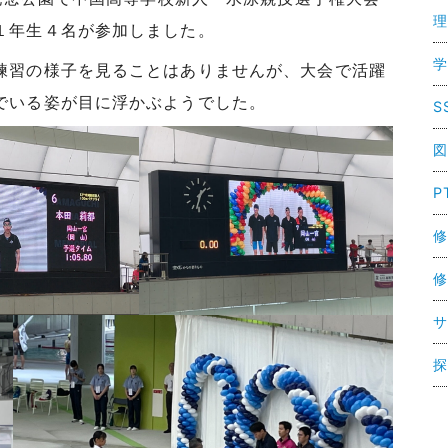
理
１年生４名が参加しました。
学
練習の様子を見ることはありませんが、大会で活躍
でいる姿が目に浮かぶようでした。
S
図
P
修
修
サ
探