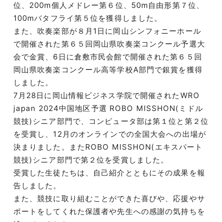
位、200m個人メドレー第６位、50m自由形第７位、
100mバタフライ第５位を獲得しました。
また、吹奏楽部が８月1日に岡山シンフォニーホール
で開催された第６５回岡山県吹奏楽コンクール予選大
会で金賞、6日に倉敷市民会館で開催された第６５回
岡山県吹奏楽コンクール高等学校A部門で銀賞を獲得
しました。
7月28日に岡山情報ビジネス学院で開催されたWRO
japan 2024中国地区予選 ROBO MISSHON(ミドル
競技)シニア部門で、コンピュータ部は第１位と第２位
を受賞し、12月のオンラインでの全国大会への出場が
決まりました。またROBO MISSHON(エキスパート
競技)シニア部門で第２位を受賞しました。
受賞した生徒たちは、自己紹介とともにその成果を報
告しました。
また、競技に取り組むことができた喜びや、応援やサ
ポートをしてくれた保護者や先生への感謝の気持ちを