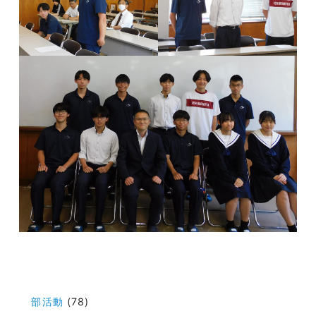
投
稿
部活動
(78)
ナ