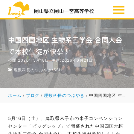
SSH
お知らせ
中国四国地区 生物系三学会 合同大会
で本校生徒が快挙！
公開:2026年5月18日
更新:2026年6月21日
理数科長のつぶやき
/
SSH
ホーム
ブログ
理数科長のつぶやき
中国四国地区 生物系三学会 合同大会で本校生徒が快挙！
5月16日（土）、鳥取県米子市の米子コンベンション
センター「ビッグシップ」で開催された中国四国地区
生物系三学会 合同大会に、本校生徒が参加しました。