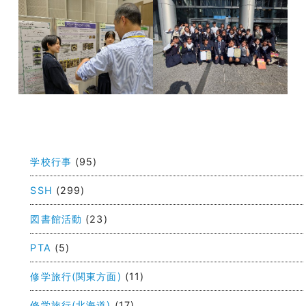
投
稿
学校行事
(95)
ナ
ビ
SSH
(299)
ゲ
図書館活動
(23)
ー
PTA
(5)
シ
ョ
修学旅行(関東方面)
(11)
ン
修学旅行(北海道)
(17)