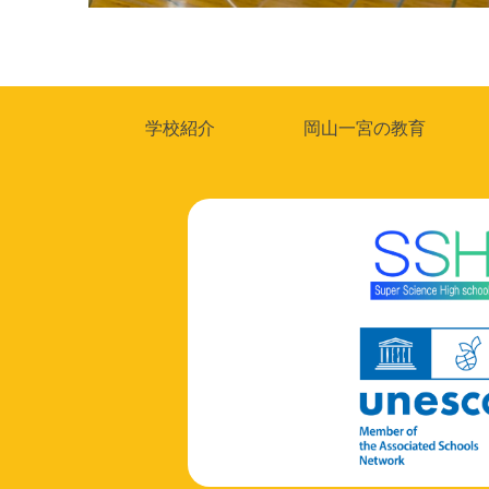
投
稿
ナ
学校紹介
岡山一宮の教育
ビ
ゲ
ー
シ
ョ
ン