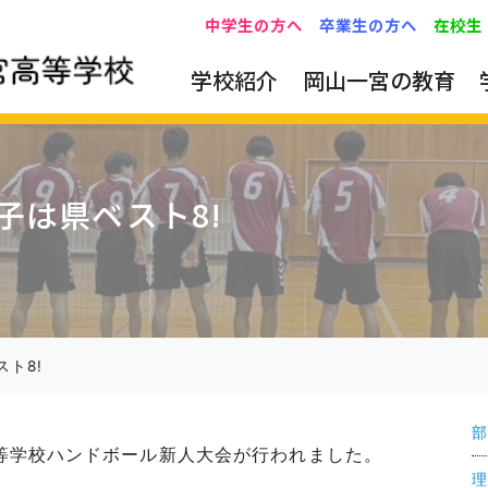
中学生の方へ
卒業生の方へ
在校生
学校紹介
岡山一宮の教育
子は県ベスト8!
ト8!
部
高等学校ハンドボール新人大会が行われました。
理