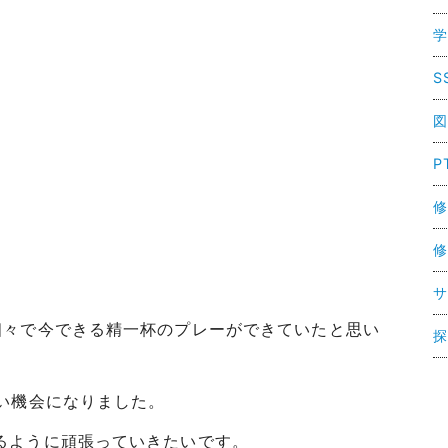
学
S
図
P
修
修
サ
個々で今できる精一杯のプレーができていたと思い
探
い機会になりました。
るように頑張っていきたいです。