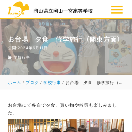
SSH
お知らせ
お台場 夕食 修学旅行（関東方面）
公開:2024年6月11日
学校行事
ホーム
ブログ
学校行事
お台場 夕食 修学旅行（関東方面）
お台場にて各自で夕食。買い物や散策も楽しみまし
た。