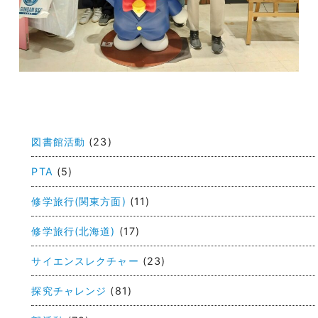
投
稿
図書館活動
(23)
ナ
ビ
PTA
(5)
ゲ
修学旅行(関東方面)
(11)
ー
修学旅行(北海道)
(17)
シ
ョ
サイエンスレクチャー
(23)
ン
探究チャレンジ
(81)