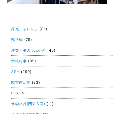
投
稿
探究チャレンジ
(81)
ナ
ビ
部活動
(79)
ゲ
理数科長のつぶやき
(40)
ー
学校行事
(95)
シ
ョ
SSH
(299)
ン
図書館活動
(23)
PTA
(5)
修学旅行(関東方面)
(11)