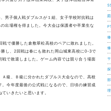
S
図
の結果、男子個人戦ダブルスが１組、女子学校対抗戦は
への出場権を得ました。今大会は保護者や卒業生な
P
修
2回戦で優勝した倉敷翠松高校のペアに敗れました。
修
辛勝し、2回戦は春にも敗れた岡山城東高校に0-3で
サ
初戦で敗退しました。ゲーム内容では競り合う場面
探
。Ａ級、Ｂ級に分かれたダブルス大会なので、高校
部
す。今年度最後の公式戦になるので、日頃の練習成
理
ねていきたいと思います。