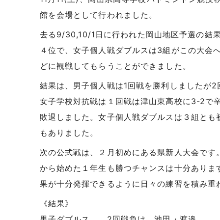
館を会場として行われました。
去る9/30,10/1日に行われた岡山地区予選
４位で、女子個人戦ダブルスは3組がこの大会
どに観戦してもらうことができました。
結果は、男子個人戦は1回戦を勝利しましたが
女子学校対抗戦は１回戦は津山東高校に3-2で
敗退しました。女子個人戦ダブルスは３組とも
もありました。
次の公式戦は、２月初めにある県新人大会です
から始めた１年生も勝つチャンスは十分ありま
果が十分発揮できるように日々の練習を積み重
《結果》
男子ダブルス 2回戦負け 池田・渡邉