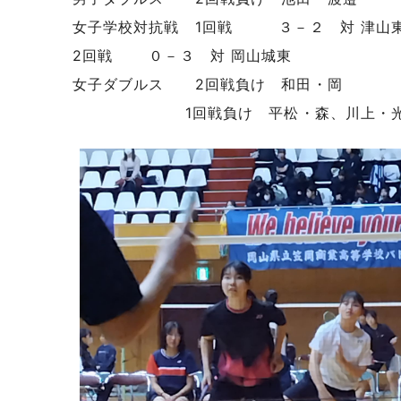
女子学校対抗戦 1回戦 ３－２ 対 津山
2回戦 ０－３ 対 岡山城東
女子ダブルス 2回戦負け 和田・岡
1回戦負け 平松・森、川上・光