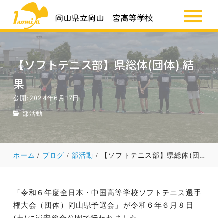
SSH
お知らせ
【ソフトテニス部】県総体(団体) 結
果
公開:2024年6月17日
部活動
ホーム
ブログ
部活動
【ソフトテニス部】県総体(団体) 結果
「令和６年度全日本・中国高等学校ソフトテニス選手
権大会（団体）岡山県予選会」が令和６年６月８日
(土)に浦安総合公園で行われました。