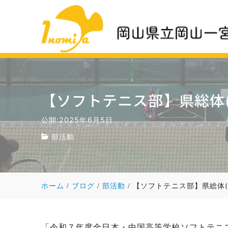
【ソフトテニス部】県総体(
公開:2025年6月5日
部活動
ホーム
ブログ
部活動
【ソフトテニス部】県総体(
「令和７年度全日本・中国高等学校ソフトテニ