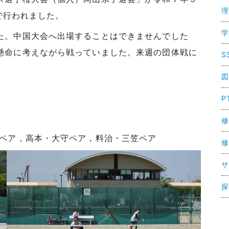
理
園で行われました。
学
た。中国大会へ出場することはできませんでした
懸命に考えながら戦っていました。来週の団体戦に
S
図
P
修
ア，高本・大守ペア，料治・三笠ペア
修
サ
探