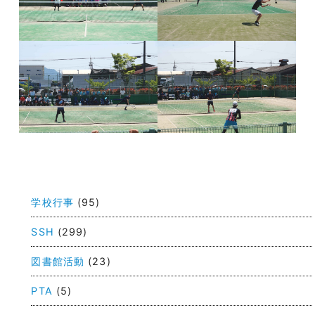
投
稿
学校行事
(95)
ナ
ビ
SSH
(299)
ゲ
図書館活動
(23)
ー
PTA
(5)
シ