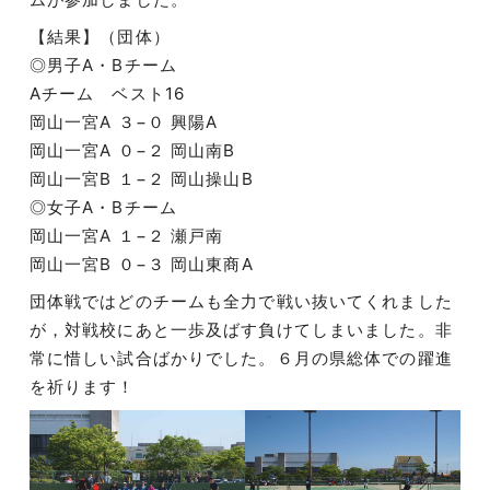
【結果】（団体）
◎男子A・Bチーム
Aチーム ベスト16
岡山一宮A ３−０ 興陽A
岡山一宮A ０−２ 岡山南B
岡山一宮B １−２ 岡山操山B
◎女子A・Bチーム
岡山一宮A １−２ 瀬戸南
岡山一宮B ０−３ 岡山東商A
団体戦ではどのチームも全力で戦い抜いてくれました
が，対戦校にあと一歩及ばす負けてしまいました。非
常に惜しい試合ばかりでした。６月の県総体での躍進
を祈ります！