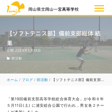
SSH
お知らせ
【ソフトテニス部】備前支部総体 結
果
公開:2024年5月15日
部活動
ホーム
ブログ
部活動
【ソフトテニス部】備前支部総体 結果
「第19回備前支部高等学校総合体育大会」が令和６年
５月11日(土) に浦安総合公園で行われ，男女各２チー
ムが参加しました。