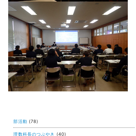
投
稿
部活動
(78)
ナ
ビ
理数科長のつぶやき
(40)