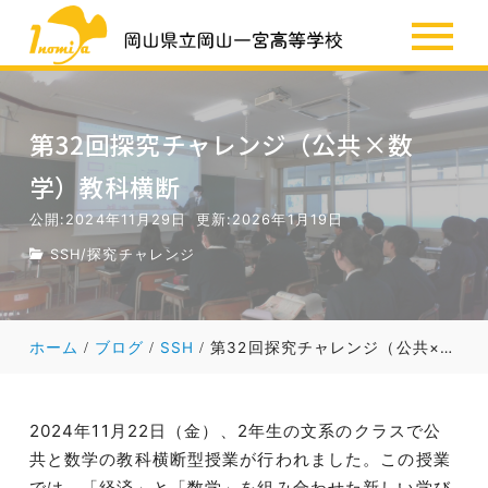
SSH
お知らせ
第32回探究チャレンジ（公共×数
学）教科横断
公開:2024年11月29日
更新:2026年1月19日
SSH
/
探究チャレンジ
ホーム
ブログ
SSH
第32回探究チャレンジ（公共×数学）教科横断
2024年11月22日（金）、2年生の文系のクラスで公
共と数学の教科横断型授業が行われました。この授業
では、「経済」と「数学」を組み合わせた新しい学び