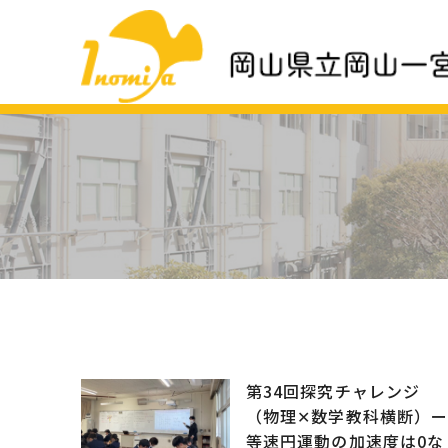
第34回探究チャレンジ
（物理✕数学教科横断）
等速円運動の加速度は0な