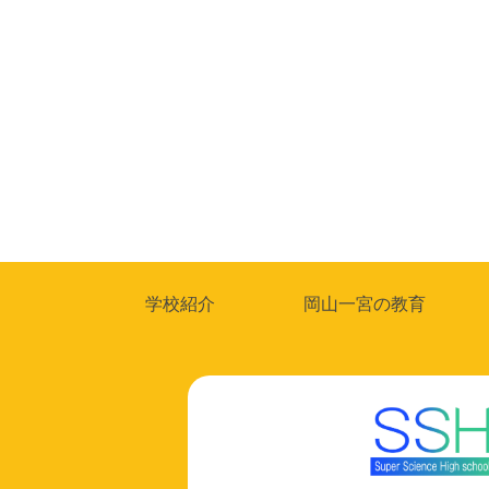
投
稿
の
ペ
ー
ジ
学校紹介
岡山一宮の教育
送
り