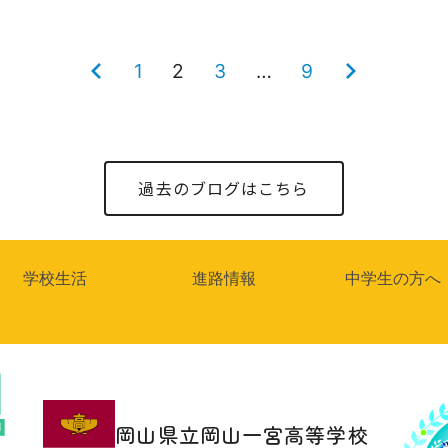
前
1
2
3
…
9
次
の
の
ペ
ペ
ー
ー
過去のブログはこちら
ジ
ジ
学校生活
進路情報
中学生の方へ
岡山県立岡山一宮高等学校