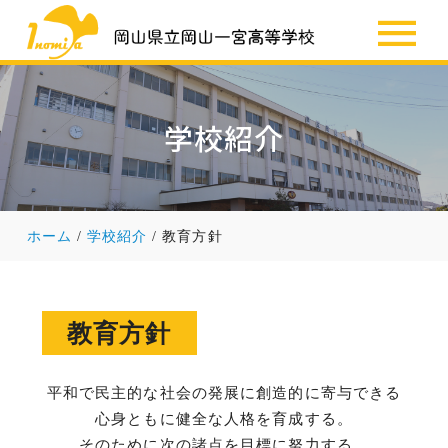
SSH
お知らせ
学校紹介
ホーム
学校紹介
教育方針
教育方針
平和で民主的な社会の発展に創造的に寄与できる
心身ともに健全な人格を育成する。
そのために次の諸点を目標に努力する。